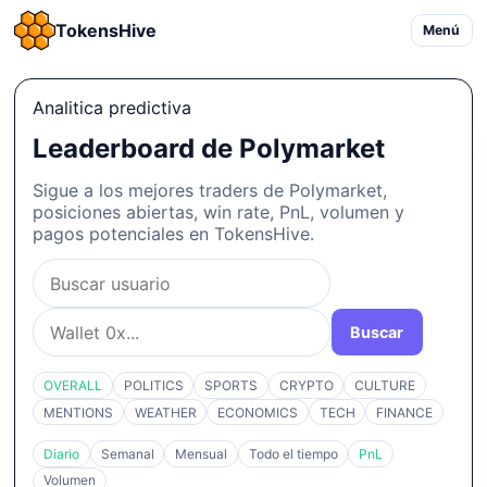
TokensHive
Menú
Analitica predictiva
Leaderboard de Polymarket
Sigue a los mejores traders de Polymarket,
posiciones abiertas, win rate, PnL, volumen y
pagos potenciales en TokensHive.
Buscar
OVERALL
POLITICS
SPORTS
CRYPTO
CULTURE
MENTIONS
WEATHER
ECONOMICS
TECH
FINANCE
Diario
Semanal
Mensual
Todo el tiempo
PnL
Volumen