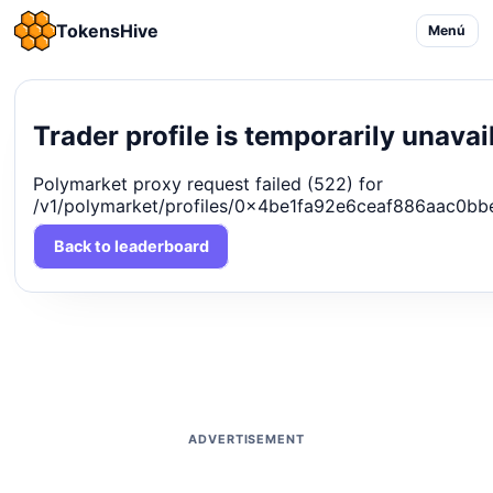
TokensHive
Menú
Trader profile is temporarily unavai
Polymarket proxy request failed (522) for
/v1/polymarket/profiles/0x4be1fa92e6ceaf886aac0
Back to leaderboard
ADVERTISEMENT