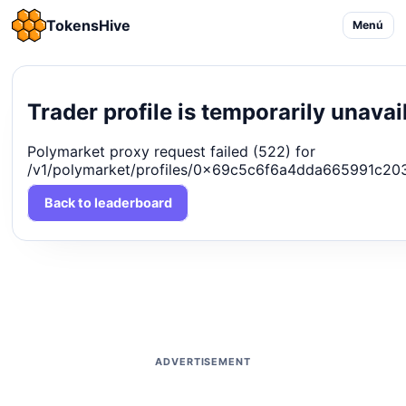
TokensHive
Menú
Trader profile is temporarily unavai
Polymarket proxy request failed (522) for
/v1/polymarket/profiles/0x69c5c6f6a4dda665991c2
Back to leaderboard
ADVERTISEMENT