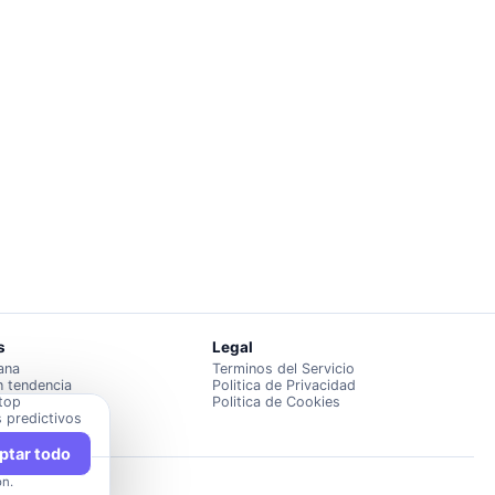
s
Legal
ana
Terminos del Servicio
n tendencia
Politica de Privacidad
top
Politica de Cookies
 predictivos
ptar todo
on.