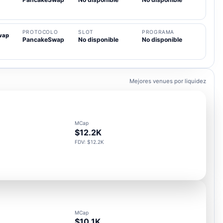
PROTOCOLO
SLOT
PROGRAMA
wap
PancakeSwap
No disponible
No disponible
Mejores venues por liquidez
MCap
$12.2K
FDV: $12.2K
MCap
$10.1K