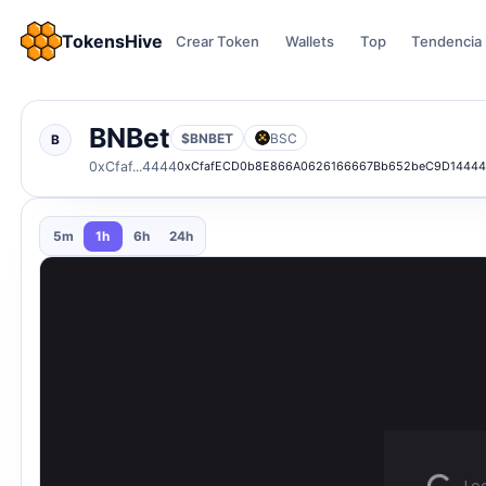
TokensHive
Crear Token
Wallets
Top
Tendencia
BNBet
$BNBET
BSC
B
0xCfaf...4444
0xCfafECD0b8E866A0626166667Bb652beC9D1444
5m
1h
6h
24h