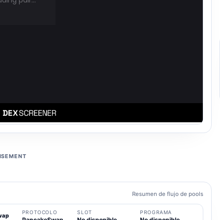
ISEMENT
Resumen de flujo de pools
PROTOCOLO
SLOT
PROGRAMA
wap
PancakeSwap
No disponible
No disponible