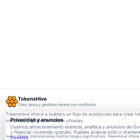
TokensHive
Crea, lanza y gestiona tokens con confianza.
TokensHive ofrece a builders un flujo de produccion para crear to
Privacidad y anuncios
metadata y gestionar wallets cifradas.
Usamos almacenamiento esencial, analitica y anuncios de Goo
y financiar contenido gratuito. Puedes aceptar todo o mantene
Aviso: Operar criptomonedas implica riesgos significativos. TokensHive ofrece d
Cookies