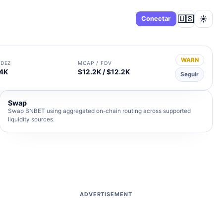
🇺🇸
☀️
Panel
Conectar
WARN
IDEZ
MCAP / FDV
4K
$12.2K / $12.2K
Seguir
Swap
Swap BNBET using aggregated on-chain routing across supported
liquidity sources.
ADVERTISEMENT