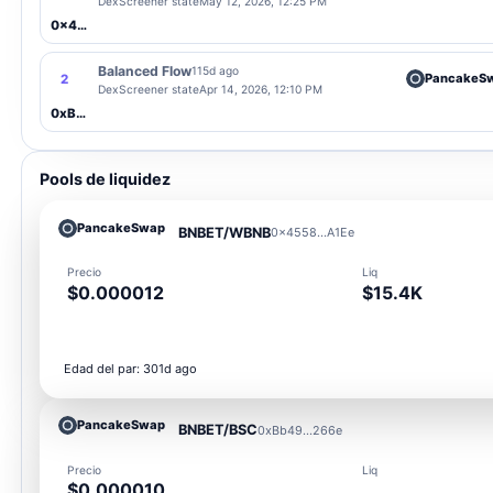
DexScreener state
May 12, 2026, 12:25 PM
0x4558...A1Ee
Balanced Flow
115d ago
PancakeS
2
DexScreener state
Apr 14, 2026, 12:10 PM
0xBb49...266e
Pools de liquidez
PancakeSwap
BNBET/WBNB
0x4558...A1Ee
Precio
Liq
$0.000012
$15.4K
Edad del par: 301d ago
PancakeSwap
BNBET/BSC
0xBb49...266e
Precio
Liq
$0.000010