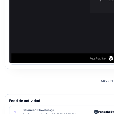
ADVERT
Feed de actividad
Balanced Flow
87d ago
PancakeS
1