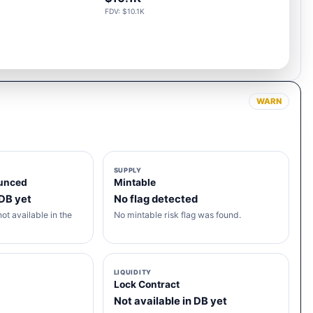
FDV: $10.1K
WARN
SUPPLY
unced
Mintable
 DB yet
No flag detected
ot available in the
No mintable risk flag was found.
LIQUIDITY
Lock Contract
Not available in DB yet