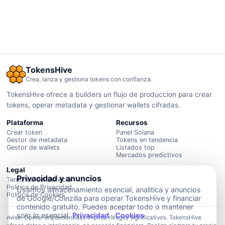
TokensHive
Crea, lanza y gestiona tokens con confianza.
TokensHive ofrece a builders un flujo de produccion para crear
tokens, operar metadata y gestionar wallets cifradas.
Plataforma
Recursos
Crear token
Panel Solana
Gestor de metadata
Tokens en tendencia
Gestor de wallets
Listados top
Mercados predictivos
Legal
Privacidad y anuncios
Terminos del Servicio
Politica de Privacidad
Usamos almacenamiento esencial, analitica y anuncios
Politica de Cookies
de Google/Coinzilla para operar TokensHive y financiar
contenido gratuito. Puedes aceptar todo o mantener
solo lo esencial.
Privacidad
·
Cookies
Aviso: Operar criptomonedas implica riesgos significativos. TokensHive