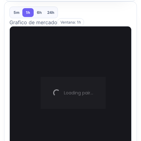
5m
1h
6h
24h
Grafico de mercado
Ventana: 1h