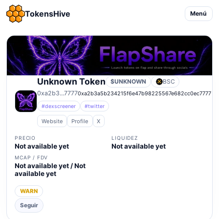
TokensHive
Menú
Unknown Token
$UNKNOWN
BSC
0xa2b3...7777
0xa2b3a5b234215f6e47b98225567e682cc0ec7777
#dexscreener
#twitter
Website
Profile
X
PRECIO
LIQUIDEZ
Not available yet
Not available yet
MCAP / FDV
Not available yet / Not
available yet
WARN
Seguir