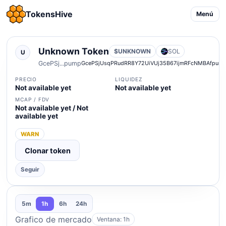
TokensHive
Menú
Unknown Token
$UNKNOWN
SOL
U
GcePSj...pump
GcePSjUsqPRudRR8Y72UiVUj35B67ijmRFcNMBAfpum
PRECIO
LIQUIDEZ
Not available yet
Not available yet
MCAP / FDV
Not available yet / Not
available yet
WARN
Clonar token
Seguir
5m
1h
6h
24h
Grafico de mercado
Ventana: 1h