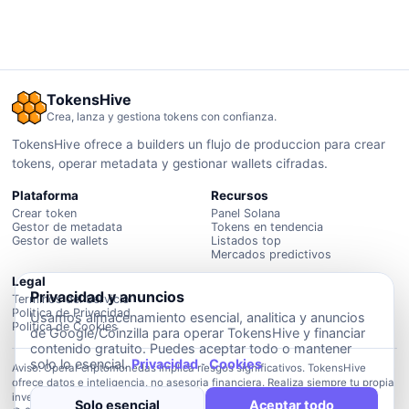
TokensHive
Crea, lanza y gestiona tokens con confianza.
TokensHive ofrece a builders un flujo de produccion para crear
tokens, operar metadata y gestionar wallets cifradas.
Plataforma
Recursos
Crear token
Panel Solana
Gestor de metadata
Tokens en tendencia
Gestor de wallets
Listados top
Mercados predictivos
Legal
Privacidad y anuncios
Terminos del Servicio
Politica de Privacidad
Usamos almacenamiento esencial, analitica y anuncios
Politica de Cookies
de Google/Coinzilla para operar TokensHive y financiar
contenido gratuito. Puedes aceptar todo o mantener
solo lo esencial.
Privacidad
·
Cookies
Aviso: Operar criptomonedas implica riesgos significativos. TokensHive
ofrece datos e inteligencia, no asesoria financiera. Realiza siempre tu propia
investigacion.
Solo esencial
Aceptar todo