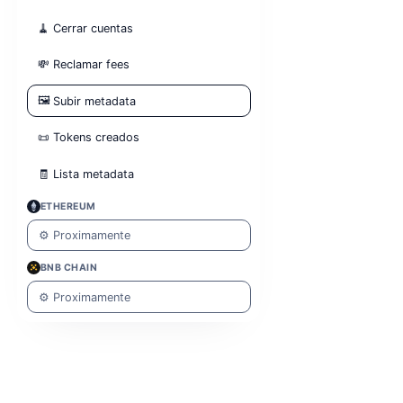
🧹
Cerrar cuentas
💸
Reclamar fees
🖼️
Subir metadata
📜
Tokens creados
🧾
Lista metadata
ETHEREUM
⚙️
Proximamente
BNB CHAIN
⚙️
Proximamente