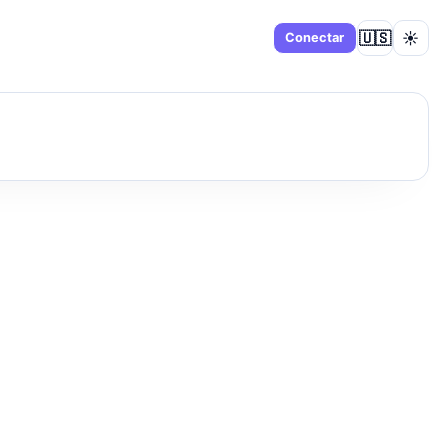
🇺🇸
☀️
Panel
Conectar