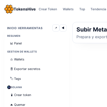
TokensHive
Crear Token
Wallets
Top
Tendencia
Subir Met
📌
◀
INICIO HERRAMIENTAS
RESUMEN
Prepara y export
📊
Panel
GESTION DE WALLETS
👛
Wallets
🧾
Exportar secretos
🏷️
Tags
SOLANA
🧪
Crear token
🔥
Quemar